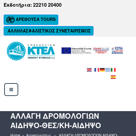
Μετάβαση
Εκδοτήρια: 22210 20400
στο
περιεχόμενο
ΑΡΕΘΟΥΣΑ TOURS
ΑΛΛΗΛΑΣΦΑΛΙΣΤΙΚΟΣ ΣΥΝΕΤΑΙΡΙΣΜΟΣ
ΚΤΕΛ ΝΟΜΟΥ ΕΥΒΟΙΑΣ Α.Ε.
AΛΛΑΓΗ ΔΡΟΜΟΛΟΓΙΩΝ
ΑΙΔΗΨΟ-ΘΕΣ/ΚΗ-ΑΙΔΗΨΟ
Home
»
Ανακοινώσεις
» AΛΛΑΓΗ ΔΡΟΜΟΛΟΓΙΩΝ ΑΙΔΗΨΟ-