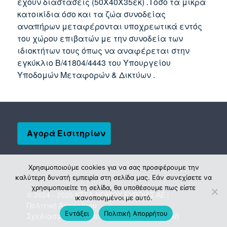
έχουν διαστάσεις (50Χ40Χ35εκ) .Τόσο τα μικρά
κατοικίδια όσο και τα ζώα συνοδείας
αναπήρων μεταφέρονται υποχρεωτικά εντός
του χώρου επιβατών με την συνοδεία των
ιδιοκτήτων τους όπως να αναφέρεται στην
εγκύκλιο Β/41804/4443 του Υπουργείου
Υποδομών Μεταφορών & Δικτύων .
Αγορά Εισιτηρίων
Χρησιμοποιούμε cookies για να σας προσφέρουμε την
καλύτερη δυνατή εμπειρία στη σελίδα μας. Εάν συνεχίσετε να
χρησιμοποιείτε τη σελίδα, θα υποθέσουμε πως είστε
© 2024 - 2026 ΚΤΕΛ ΝΟΜΟΥ ΕΥΒΟΙΑΣ ΑΕ |
ικανοποιημένοι με αυτό.
Πολιτική Απορρήτου
Εντάξει
Πολιτική Απορρήτου
Σχεδιασμός & Ανάπτυξη:
ΙΜΕ Πληροφορική