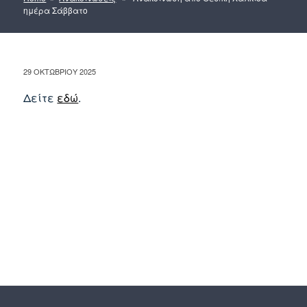
ημέρα Σάββατο
ΔΗΜΟΣΙΕΎΤΗΚΕ
29 ΟΚΤΩΒΡΊΟΥ 2025
ΣΤΙΣ
Δείτε
εδώ
.