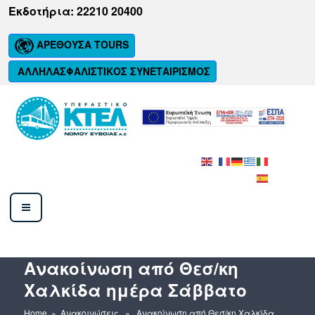
Μετάβαση
Εκδοτήρια: 22210 20400
στο
περιεχόμενο
ΑΡΕΘΟΥΣΑ TOURS
ΑΛΛΗΛΑΣΦΑΛΙΣΤΙΚΟΣ ΣΥΝΕΤΑΙΡΙΣΜΟΣ
ΚΤΕΛ ΝΟΜΟΥ ΕΥΒΟΙΑΣ Α.Ε.
Ανακοίνωση από Θεσ/κη
Χαλκίδα ημέρα Σάββατο
Home
»
Ανακοινώσεις
» Ανακοίνωση από Θεσ/κη Χαλκίδα